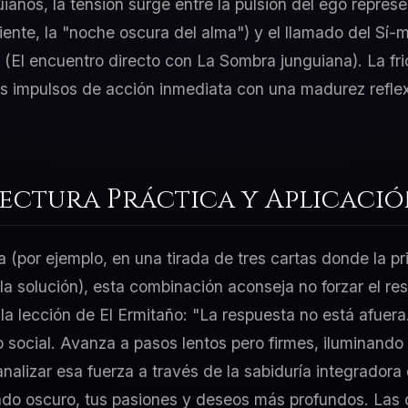
uianos, la tensión surge entre la pulsión del ego repres
iente, la "noche oscura del alma") y el llamado del Sí-
 (El encuentro directo con La Sombra junguiana). La fr
tus impulsos de acción inmediata con una madurez refle
Lectura Práctica y Aplicaci
a (por ejemplo, en una tirada de tres cartas donde la p
 la solución), esta combinación aconseja no forzar el re
la lección de El Ermitaño: "La respuesta no está afuera.
 social. Avanza a pasos lentos pero firmes, iluminando
alizar esa fuerza a través de la sabiduría integradora 
ado oscuro, tus pasiones y deseos más profundos. Las