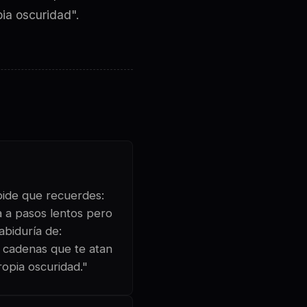
pia oscuridad".
 pide que recuerdes:
a a pasos lentos pero
abiduría de:
 cadenas que te atan
ropia oscuridad."