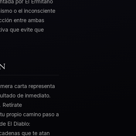
entada por El Ermitaño
mismo o el inconsciente
icción entre ambas
xiva que evite que
ón
rimera carta representa
sultado de inmediato.
 Retírate
 tu propio camino paso a
de El Diablo:
 cadenas que te atan