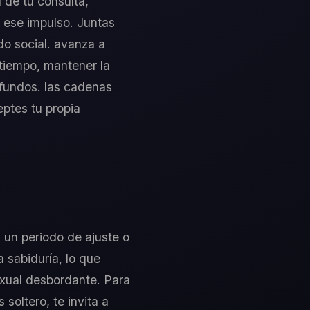
l de tu consulta,
r ese impulso. Juntas
do social. avanza a
 tiempo, mantener la
ofundos. las cadenas
eptes tu propia
a un periodo de ajuste o
a sabiduría, lo que
exual desbordante. Para
 soltero, te invita a