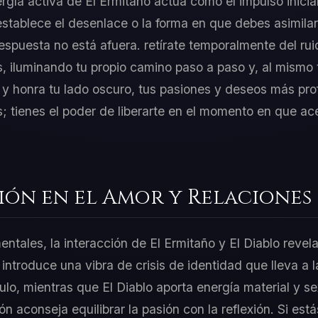
ergía activa de El Ermitaño actúa como el impulso inicia
establece el desenlace o la forma en que debes asimila
espuesta no está afuera. retírate temporalmente del rui
s, iluminando tu propio camino paso a paso y, al mismo
 y honra tu lado oscuro, tus pasiones y deseos más pr
s; tienes el poder de liberarte en el momento en que ac
ión en el Amor y Relaciones
entales, la interacción de El Ermitaño y El Diablo revel
introduce una vibra de crisis de identidad que lleva a l
ulo, mientras que El Diablo aporta energía material y s
 aconseja equilibrar la pasión con la reflexión. Si estás