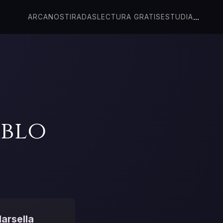
...
ARCANOS
TIRADAS
LECTURA GRATIS
ESTUDIA
ablo
arsella