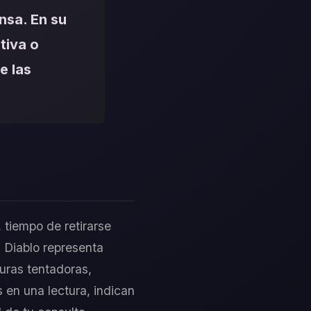
nsa. En su
tiva o
e las
, tiempo de retirarse
El Diablo representa
duras tentadoras,
 en una lectura, indican