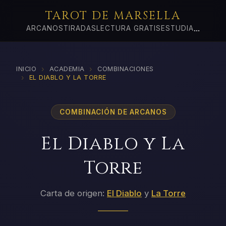
TAROT DE MARSELLA
...
ARCANOS
TIRADAS
LECTURA GRATIS
ESTUDIA
›
›
INICIO
ACADEMIA
COMBINACIONES
›
EL DIABLO Y LA TORRE
COMBINACIÓN DE ARCANOS
El Diablo y La
Torre
Carta de origen:
El Diablo
y
La Torre