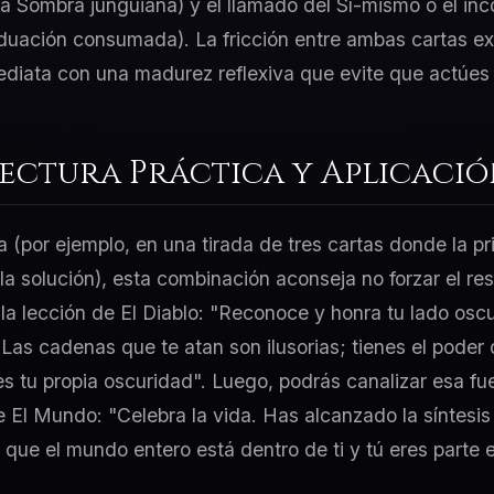
a Sombra junguiana) y el llamado del Sí-mismo o el in
duación consumada). La fricción entre ambas cartas exi
ediata con una madurez reflexiva que evite que actúes 
Lectura Práctica y Aplicaci
a (por ejemplo, en una tirada de tres cartas donde la p
 la solución), esta combinación aconseja no forzar el re
 la lección de El Diablo: "Reconoce y honra tu lado oscu
as cadenas que te atan son ilusorias; tienes el poder d
tu propia oscuridad". Luego, podrás canalizar esa fue
e El Mundo: "Celebra la vida. Has alcanzado la síntesis
que el mundo entero está dentro de ti y tú eres parte es