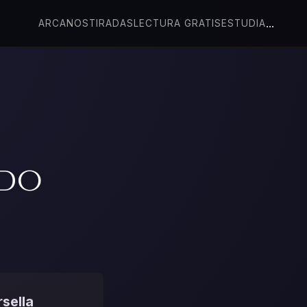
...
ARCANOS
TIRADAS
LECTURA GRATIS
ESTUDIA
ndo
sella