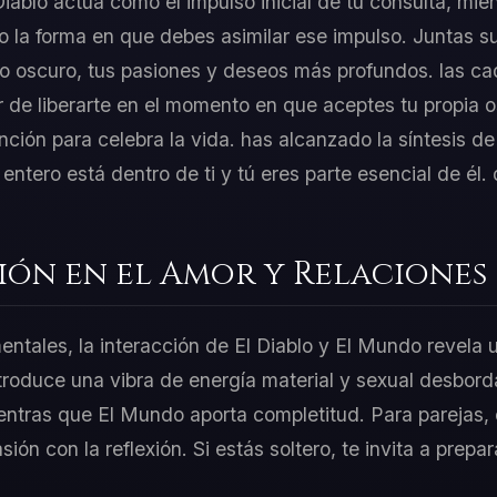
 Diablo actúa como el impulso inicial de tu consulta, mi
o la forma en que debes asimilar ese impulso. Juntas 
do oscuro, tus pasiones y deseos más profundos. las c
er de liberarte en el momento en que aceptes tu propia 
nción para celebra la vida. has alcanzado la síntesis de
tero está dentro de ti y tú eres parte esencial de él. d
ión en el Amor y Relaciones
entales, la interacción de El Diablo y El Mundo revela 
ntroduce una vibra de energía material y sexual desbor
ientras que El Mundo aporta completitud. Para parejas,
asión con la reflexión. Si estás soltero, te invita a prep