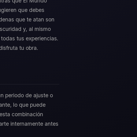
entras que El Mundo
sugieren que debes
adenas que te atan son
oscuridad y, al mismo
 todas tus experiencias.
isfruta tu obra.
un periodo de ajuste o
dante, lo que puede
 esta combinación
ararte internamente antes