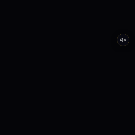
Tarot de Marsella
Descubre el significado profundo de los Arcanos
Mayores a través de nuestra academia y lecturas
interactivas.