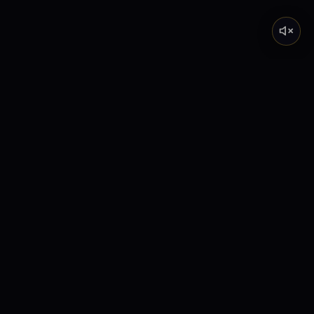
Tarot de Marsella
Descubre el significado profundo de los Arcanos
Mayores a través de nuestra academia y lecturas
interactivas.
Explora
Inicio
Tirada Gratis
Arcanos Mayores