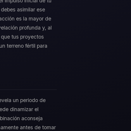
l impulso inicial de tu
 debes asimilar ese
acción es la mayor de
velación profunda y, al
e que tus proyectos
n terreno fértil para
revela un periodo de
uede dinamizar el
mbinación aconseja
ternamente antes de tomar