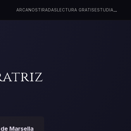
...
ARCANOS
TIRADAS
LECTURA GRATIS
ESTUDIA
ratriz
 de Marsella