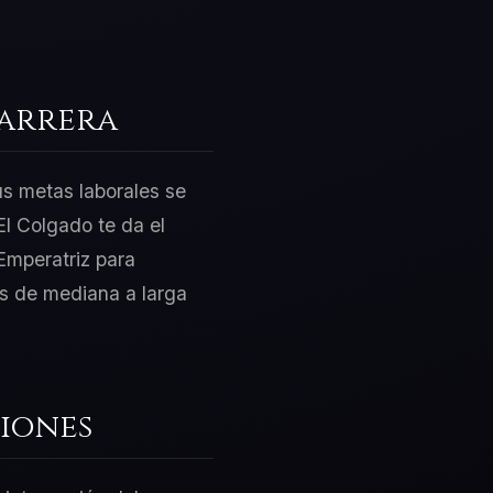
Carrera
us metas laborales se
l Colgado te da el
Emperatriz para
os de mediana a larga
iones