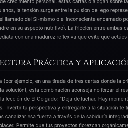
e crecimiento personal, estas cartas dialogan sobre la
uianos, la tensión surge entre la pulsión del ego repre
y el llamado del Sí-mismo o el inconsciente encarnado p
re en su aspecto nutritivo). La fricción entre ambas ca
ediata con una madurez reflexiva que evite que actúes 
Lectura Práctica y Aplicaci
a (por ejemplo, en una tirada de tres cartas donde la p
 la solución), esta combinación aconseja no forzar el re
 la lección de El Colgado: "Deja de luchar. Hay momen
. Invertir tu perspectiva y entregarte a la situación te 
s canalizar esa fuerza a través de la sabiduría integra
l placer. Permite que tus proyectos florezcan orgánicam