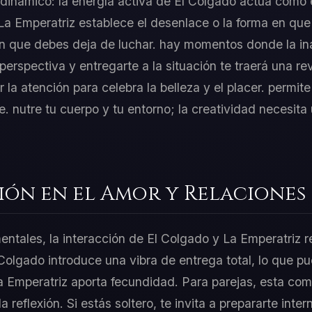
o dinámico: la energía activa de El Colgado actúa como e
La Emperatriz establece el desenlace o la forma en que
en que debes deja de luchar. hay momentos donde la in
u perspectiva y entregarte a la situación te traerá una re
la atención para celebra la belleza y el placer. permit
 nutre tu cuerpo y tu entorno; la creatividad necesita u
ión en el Amor y Relaciones
mentales, la interacción de El Colgado y La Emperatriz 
 Colgado introduce una vibra de entrega total, lo que p
a Emperatriz aporta fecundidad. Para parejas, esta co
 la reflexión. Si estás soltero, te invita a prepararte in