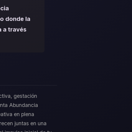
cia
so donde la
a a través
ctiva, gestación
senta Abundancia
eativa en plena
recen juntas en una