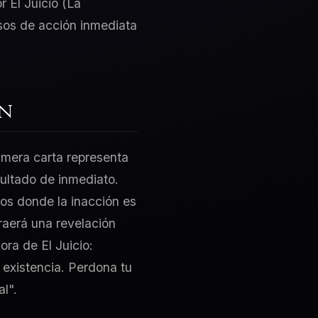
r El Juicio (La
lsos de acción inmediata
ón
rimera carta representa
sultado de inmediato.
tos donde la inacción es
traerá una revelación
ora de El Juicio:
 existencia. Perdona tu
l".