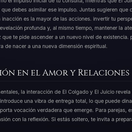
 el impulso inicial de tu consulta, mientras que El Jui
 que debes asimilar ese impulso. Juntas sugieren que 
nacción es la mayor de las acciones. invertir tu perspe
 revelación profunda y, al mismo tiempo, mantener la at
oz que te pide ascender a un nuevo nivel de existencia.
ra de nacer a una nueva dimensión espiritual.
ión en el Amor y Relaciones
entales, la interacción de El Colgado y El Juicio revela
introduce una vibra de entrega total, lo que puede dina
 aporta vocación verdadera que emerge. Para parejas, 
asión con la reflexión. Si estás soltero, te invita a prep