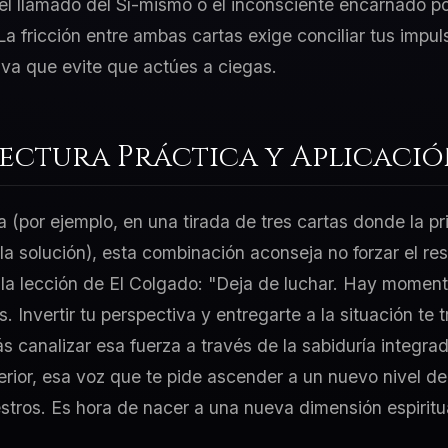
y el llamado del Sí-mismo o el inconsciente encarnado po
 La fricción entre ambas cartas exige conciliar tus impu
va que evite que actúes a ciegas.
Lectura Práctica y Aplicaci
a (por ejemplo, en una tirada de tres cartas donde la p
 la solución), esta combinación aconseja no forzar el re
 la lección de El Colgado: "Deja de luchar. Hay momen
. Invertir tu perspectiva y entregarte a la situación te 
 canalizar esa fuerza a través de la sabiduría integrad
erior, esa voz que te pide ascender a un nuevo nivel de
stros. Es hora de nacer a una nueva dimensión espiritua