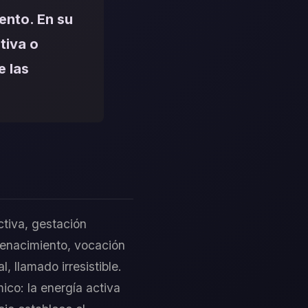
ento. En su
tiva o
e las
ctiva, gestación
Renacimiento, vocación
 llamado irresistible.
ico: la energía activa