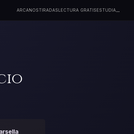
...
ARCANOS
TIRADAS
LECTURA GRATIS
ESTUDIA
cio
arsella