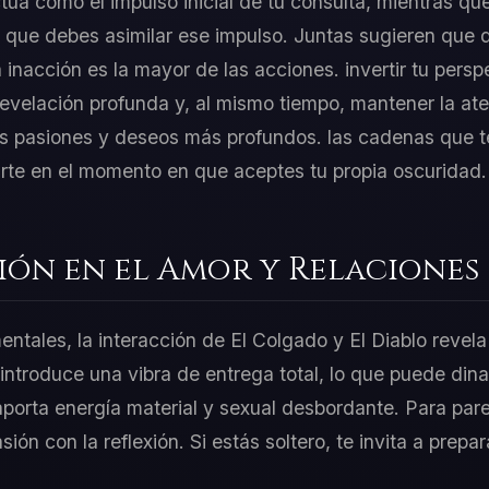
úa como el impulso inicial de tu consulta, mientras que
 que debes asimilar ese impulso. Juntas sugieren que 
nacción es la mayor de las acciones. invertir tu perspe
 revelación profunda y, al mismo tiempo, mantener la at
us pasiones y deseos más profundos. las cadenas que te
rarte en el momento en que aceptes tu propia oscuridad.
ión en el Amor y Relaciones
entales, la interacción de El Colgado y El Diablo revela
introduce una vibra de entrega total, lo que puede dina
aporta energía material y sexual desbordante. Para par
asión con la reflexión. Si estás soltero, te invita a prep