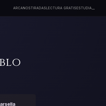
...
ARCANOS
TIRADAS
LECTURA GRATIS
ESTUDIA
ablo
arsella