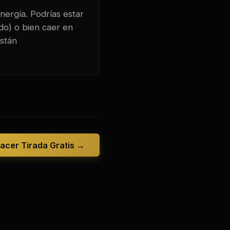
nergía. Podrías estar
ado) o bien caer en
están
acer Tirada Gratis →