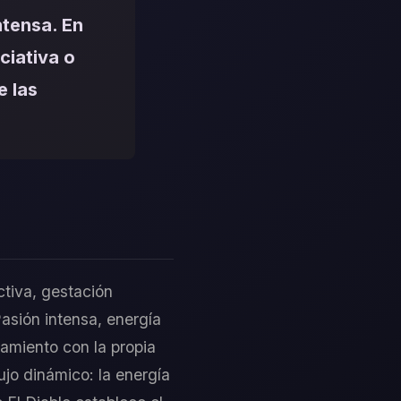
ntensa. En
ciativa o
e las
ctiva, gestación
asión intensa, energía
tamiento con la propia
ujo dinámico: la energía