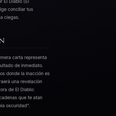
r El Diablo (El
ge conciliar tus
a ciegas.
ón
rimera carta representa
sultado de inmediato.
tos donde la inacción es
traerá una revelación
ora de El Diablo:
 cadenas que te atan
pia oscuridad".