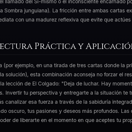
y el llamado del Sí-mismo o el inconsciente encarnado po
a Sombra junguiana). La fricción entre ambas cartas exi
ediata con una madurez reflexiva que evite que actúes 
Lectura Práctica y Aplicaci
a (por ejemplo, en una tirada de tres cartas donde la p
 la solución), esta combinación aconseja no forzar el re
 la lección de El Colgado: "Deja de luchar. Hay momen
. Invertir tu perspectiva y entregarte a la situación te 
 canalizar esa fuerza a través de la sabiduría integrad
ado oscuro, tus pasiones y deseos más profundos. Las
 poder de liberarte en el momento en que aceptes tu pro