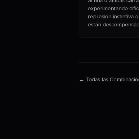
Si una o ambas cartas
experimentando dific
represión instintiva
están descompensad
← Todas las Combinacio