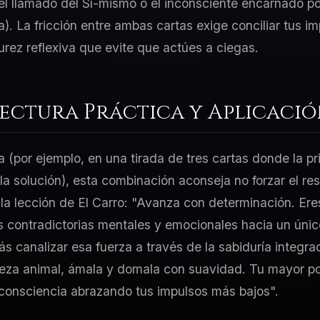
el llamado del Sí-mismo o el inconsciente encarnado po
a). La fricción entre ambas cartas exige conciliar tus i
ez reflexiva que evite que actúes a ciegas.
Lectura Práctica y Aplicaci
a (por ejemplo, en una tirada de tres cartas donde la p
 la solución), esta combinación aconseja no forzar el re
 la lección de El Carro: "Avanza con determinación. Ere
s contradictorias mentales y emocionales hacia un único
s canalizar esa fuerza a través de la sabiduría integr
leza animal, ámala y domala con suavidad. Tu mayor po
a consciencia abrazando tus impulsos más bajos".