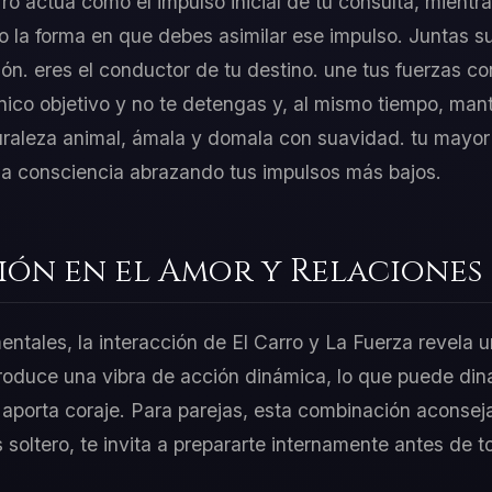
rro actúa como el impulso inicial de tu consulta, mientr
o la forma en que debes asimilar ese impulso. Juntas 
n. eres el conductor de tu destino. une tus fuerzas co
ico objetivo y no te detengas y, al mismo tiempo, mant
uraleza animal, ámala y domala con suavidad. tu mayor
e la consciencia abrazando tus impulsos más bajos.
ión en el Amor y Relaciones
entales, la interacción de El Carro y La Fuerza revela 
troduce una vibra de acción dinámica, lo que puede dina
aporta coraje. Para parejas, esta combinación aconseja 
ás soltero, te invita a prepararte internamente antes de 