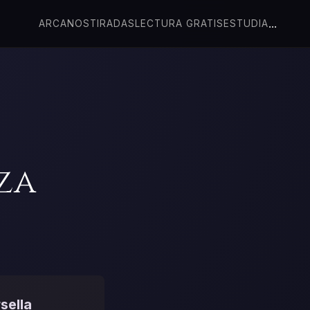
...
ARCANOS
TIRADAS
LECTURA GRATIS
ESTUDIA
za
sella