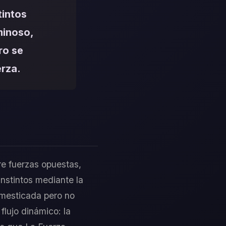
tintos
minoso,
ro se
erza.
re fuerzas opuestas,
instintos mediante la
domesticada pero no
flujo dinámico: la