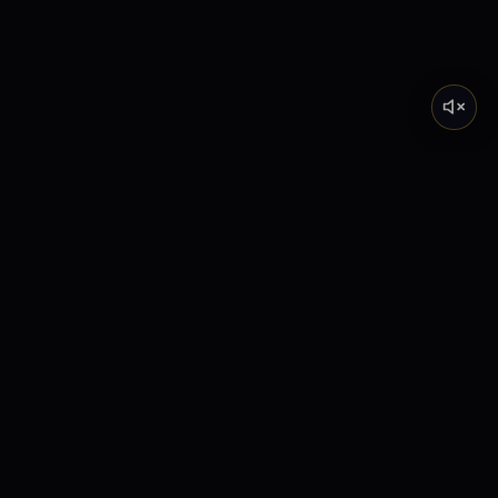
Tarot de Marsella
Descubre el significado profundo de los Arcanos
Mayores a través de nuestra academia y lecturas
interactivas.
Explora