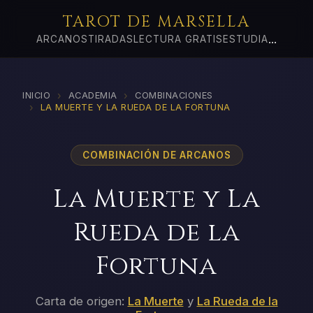
TAROT DE MARSELLA
...
ARCANOS
TIRADAS
LECTURA GRATIS
ESTUDIA
›
›
INICIO
ACADEMIA
COMBINACIONES
›
LA MUERTE Y LA RUEDA DE LA FORTUNA
COMBINACIÓN DE ARCANOS
La Muerte y La
Rueda de la
Fortuna
Carta de origen:
La Muerte
y
La Rueda de la